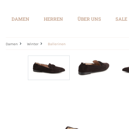
springen
Zur Hauptnavigation springen
DAMEN
HERREN
ÜBER UNS
SALE
Damen
Winter
Ballerinen
Bildergalerie überspringen