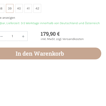
38
39
40
41
42
e anzeigen
gbar, Lieferzeit: 3-5 Werktage innerhalb von Deutschland und Österreich
179,90 €
Anzahl: Gib den gewünschten Wert ein oder
inkl. MwSt. zzgl. Versandkosten
In den Warenkorb