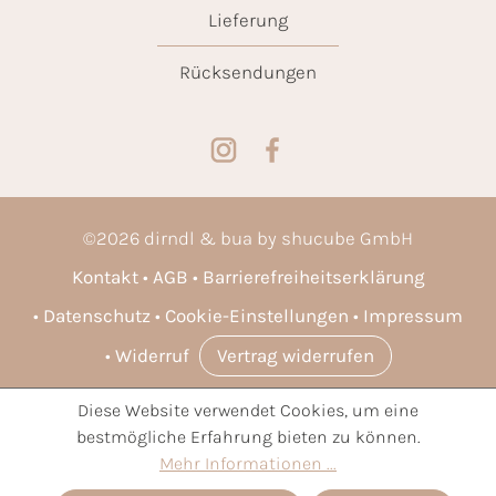
Lieferung
Rücksendungen
©
2026
dirndl & bua by shucube GmbH
Kontakt
AGB
Barrierefreiheitserklärung
Datenschutz
Cookie-Einstellungen
Impressum
Widerruf
Vertrag widerrufen
Diese Website verwendet Cookies, um eine
* Alle Preise inkl. gesetzl. Mehrwertsteuer zzgl.
Versandkosten
bestmögliche Erfahrung bieten zu können.
und ggf. Nachnahmegebühren, wenn nicht anders angegeben.
Mehr Informationen ...