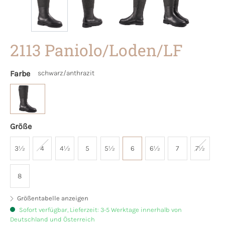
2113 Paniolo/Loden/LF
Farbe
schwarz/anthrazit
Größe
3½
4
4½
5
5½
6
6½
7
7½
8
Größentabelle anzeigen
Sofort verfügbar, Lieferzeit: 3-5 Werktage innerhalb von
Deutschland und Österreich