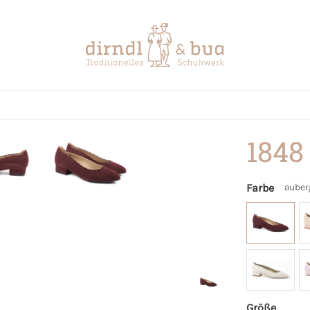
1848
Farbe
auber
Größe