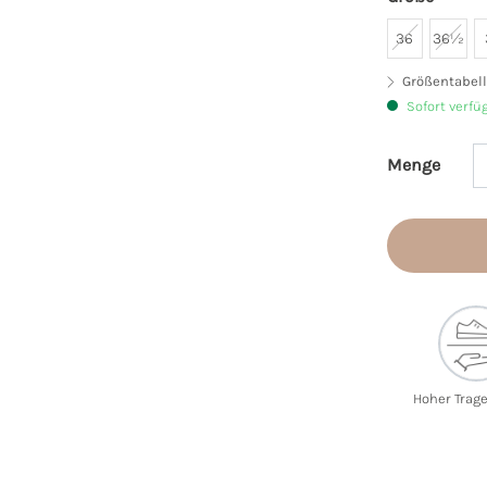
36
36½
Größentabell
Sofort verfü
Menge
Produkt 
Hoher Trag