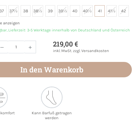
37
37½
38
38½
39
39½
40
40½
41
41½
42
e anzeigen
gbar, Lieferzeit: 3-5 Werktage innerhalb von Deutschland und Österreich
219,00 €
Anzahl: Gib den gewünschten Wert ein oder
inkl. MwSt. zzgl. Versandkosten
In den Warenkorb
ekomfort
Kann Barfuß getragen
werden