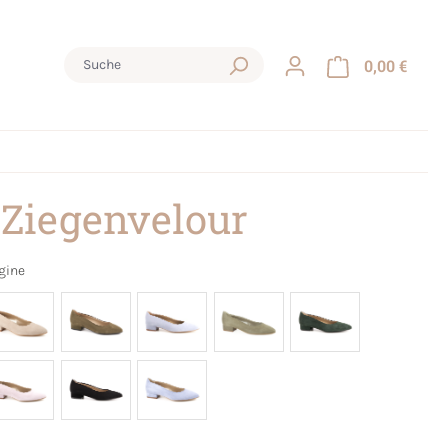
0,00 €
 Ziegenvelour
gine