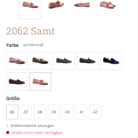
2062 Samt
Farbe
winterrosé
Größe
36
37
38
39
40
41
42
Größentabelle anzeigen
Größe nicht mehr verfügbar