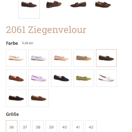
2061 Ziegenvelour
Farbe
kakao
Größe
36
37
38
39
40
41
42