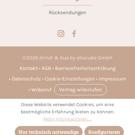
Rücksendungen
©
2026
dirndl & bua by shucube GmbH
Kontakt
AGB
Barrierefreiheitserklärung
Datenschutz
Cookie-Einstellungen
Impressum
Widerruf
Vertrag widerrufen
Diese Website verwendet Cookies, um eine
* Alle Preise inkl. gesetzl. Mehrwertsteuer zzgl.
Versandkosten
bestmögliche Erfahrung bieten zu können.
und ggf. Nachnahmegebühren, wenn nicht anders angegeben.
Mehr Informationen ...
Nur technisch notwendige
Konfigurieren