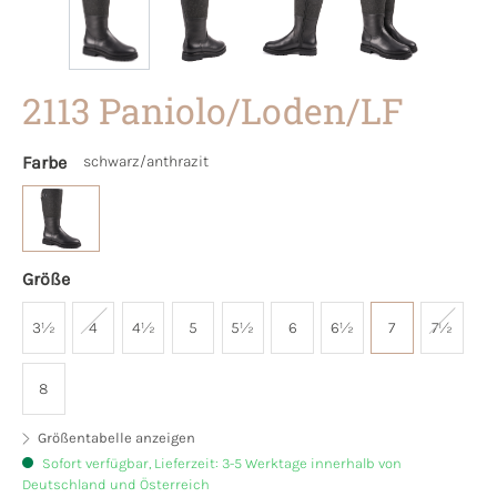
2113 Paniolo/Loden/LF
Farbe
schwarz/anthrazit
Größe
3½
4
4½
5
5½
6
6½
7
7½
8
Größentabelle anzeigen
Sofort verfügbar, Lieferzeit: 3-5 Werktage innerhalb von
Deutschland und Österreich