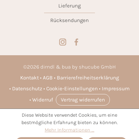
Lieferung
Rücksendungen
©
2026
dirndl & bua by shucube GmbH
Kontakt
AGB
Barrierefreiheitserklärung
Datenschutz
Cookie-Einstellungen
Impressum
Widerruf
Vertrag widerrufen
Diese Website verwendet Cookies, um eine
* Alle Preise inkl. gesetzl. Mehrwertsteuer zzgl.
Versandkosten
bestmögliche Erfahrung bieten zu können.
und ggf. Nachnahmegebühren, wenn nicht anders angegeben.
Mehr Informationen ...