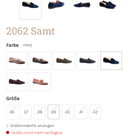
2062 Samt
Farbe
navy
Größe
36
37
38
39
40
41
42
Größentabelle anzeigen
Größe nicht mehr verfügbar