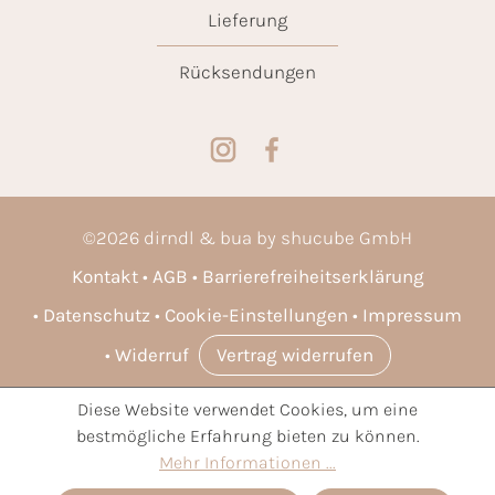
Lieferung
Rücksendungen
©
2026
dirndl & bua by shucube GmbH
Kontakt
AGB
Barrierefreiheitserklärung
Datenschutz
Cookie-Einstellungen
Impressum
Widerruf
Vertrag widerrufen
Diese Website verwendet Cookies, um eine
* Alle Preise inkl. gesetzl. Mehrwertsteuer zzgl.
Versandkosten
bestmögliche Erfahrung bieten zu können.
und ggf. Nachnahmegebühren, wenn nicht anders angegeben.
Mehr Informationen ...