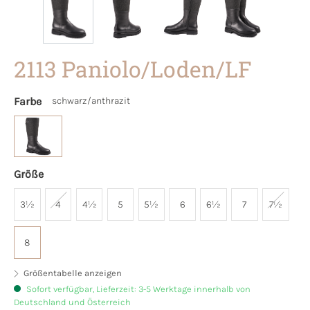
2113 Paniolo/Loden/LF
Farbe
schwarz/anthrazit
Größe
3½
4
4½
5
5½
6
6½
7
7½
8
Größentabelle anzeigen
Sofort verfügbar, Lieferzeit: 3-5 Werktage innerhalb von
Deutschland und Österreich