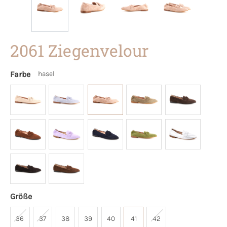
2061 Ziegenvelour
Farbe
hasel
Größe
36
37
38
39
40
41
42