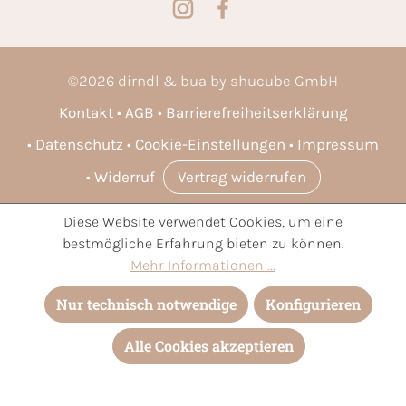
©
2026
dirndl & bua by shucube GmbH
Kontakt
AGB
Barrierefreiheitserklärung
Datenschutz
Cookie-Einstellungen
Impressum
Widerruf
Vertrag widerrufen
Diese Website verwendet Cookies, um eine
* Alle Preise inkl. gesetzl. Mehrwertsteuer zzgl.
Versandkosten
bestmögliche Erfahrung bieten zu können.
und ggf. Nachnahmegebühren, wenn nicht anders angegeben.
Mehr Informationen ...
Nur technisch notwendige
Konfigurieren
Alle Cookies akzeptieren