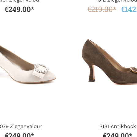
€249.00*
€219.00*
€142
079 Ziegenvelour
2131 Antikbock
€249.00*
€249.00*