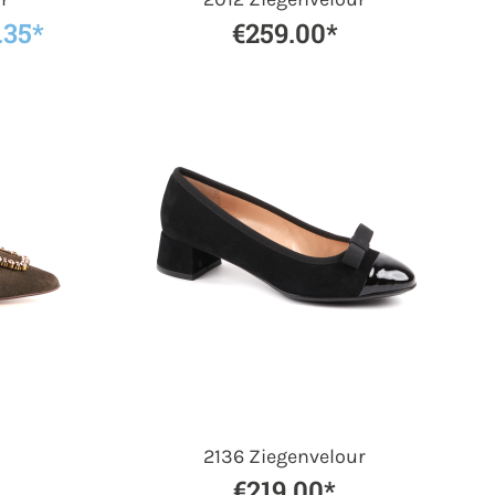
.35*
€259.00*
2136 Ziegenvelour
€219.00*