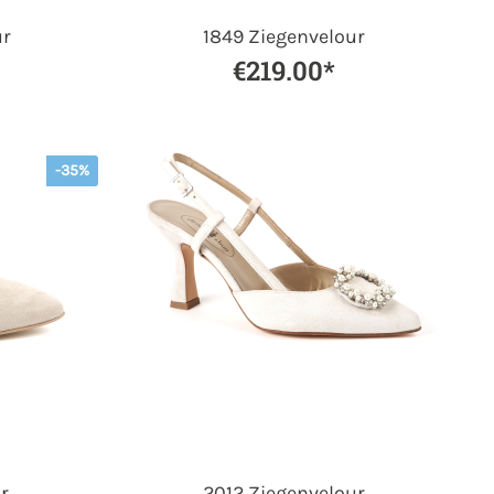
ur
1849 Ziegenvelour
€219.00*
-35%
r
2012 Ziegenvelour