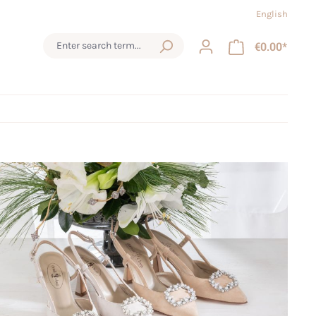
English
€0.00*