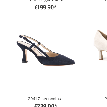
€199.90*
2041 Ziegenvelour
2
€239.00*