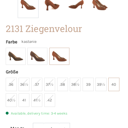
2131 Ziegenvelour
Farbe
kastanie
Größe
36
36½
37
37½
38
38½
39
39½
40
40½
41
41½
42
Available, delivery time: 3-4 weeks