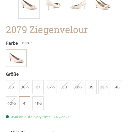
2079 Ziegenvelour
Farbe
natur
Größe
36
36½
37
37½
38
38½
39
39½
40
40½
41
41½
Available, delivery time: 3-4 weeks