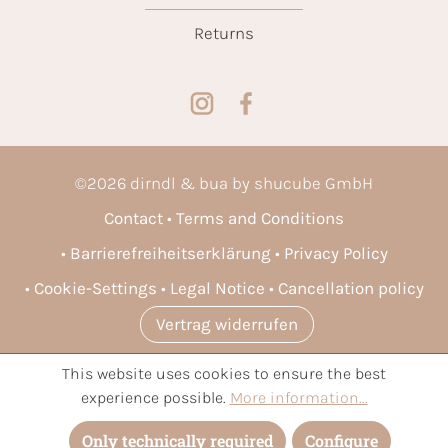
Returns
©
2026
dirndl & bua by shucube GmbH
Contact
Terms and Conditions
Barrierefreiheitserklärung
Privacy Policy
Cookie-Settings
Legal Notice
Cancellation policy
Vertrag widerrufen
This website uses cookies to ensure the best
* All prices incl. VAT plus
shipping costs
and possible delivery
experience possible.
More information...
charges, if not stated otherwise.
Only technically required
Configure