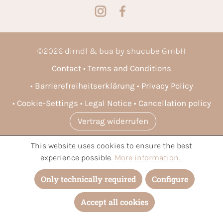
©
2026
dirndl & bua by shucube GmbH
Contact
Terms and Conditions
Barrierefreiheitserklärung
Privacy Policy
Cookie-Settings
Legal Notice
Cancellation policy
Vertrag widerrufen
This website uses cookies to ensure the best
* All prices incl. VAT plus
shipping costs
and possible delivery
experience possible.
More information...
charges, if not stated otherwise.
Only technically required
Configure
Accept all cookies