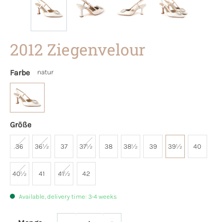
2012 Ziegenvelour
Farbe
natur
Größe
36
36½
37
37½
38
38½
39
39½
40
40½
41
41½
42
Available, delivery time: 3-4 weeks