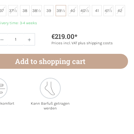
37
37½
38
38½
39
39½
40
40½
41
41½
42
livery time: 3-4 weeks
€219.00*
Quantity: Enter the desired amount or use 
Prices incl. VAT plus shipping costs
Add to shopping cart
ekomfort
Kann Barfuß getragen
werden