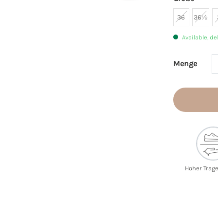
36
36½
Available, de
Menge
Product 
Hoher Trag