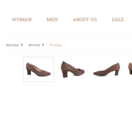
search
Skip to main navigation
WOMAN
MEN
ABOUT US
SALE
Woman
Winter
Pumps
Skip image gallery