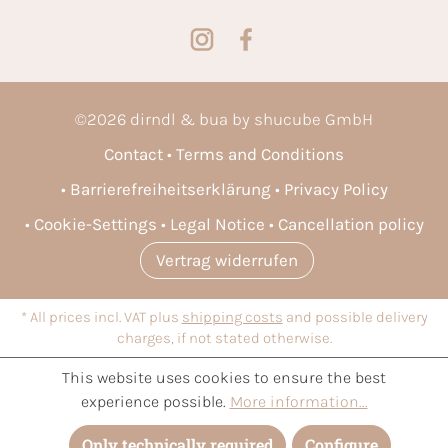
©
2026
dirndl & bua by shucube GmbH
Contact
Terms and Conditions
Barrierefreiheitserklärung
Privacy Policy
Cookie-Settings
Legal Notice
Cancellation policy
Vertrag widerrufen
* All prices incl. VAT plus
shipping costs
and possible delivery
charges, if not stated otherwise.
This website uses cookies to ensure the best
experience possible.
More information...
Only technically required
Configure