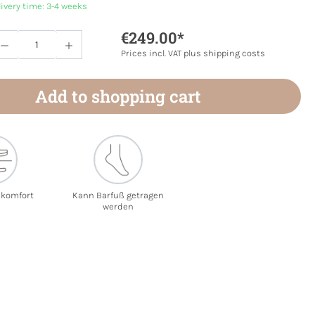
livery time: 3-4 weeks
€249.00*
Quantity: Enter the desired amount or use 
Prices incl. VAT plus shipping costs
Add to shopping cart
ekomfort
Kann Barfuß getragen
werden