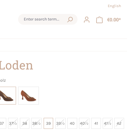
English
€0.00*
 Loden
olz
37
37½
38
38½
39
39½
40
40½
41
41½
42