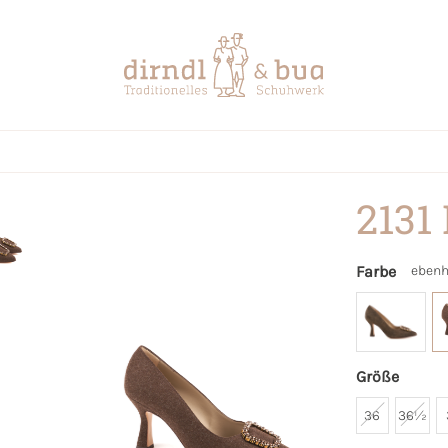
2131
Farbe
ebenh
Größe
36
36½