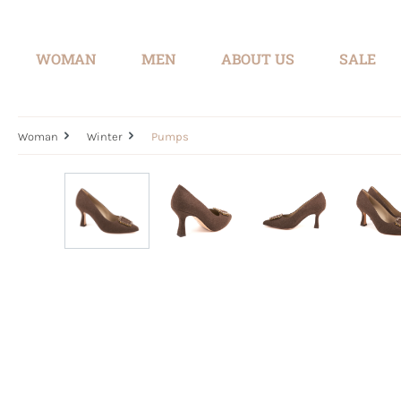
search
Skip to main navigation
WOMAN
MEN
ABOUT US
SALE
Woman
Winter
Pumps
Skip image gallery