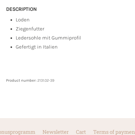
DESCRIPTION
Loden
Ziegenfutter
Ledersohle mit Gummiprofil
Gefertigt in Italien
Product number:
2131.02-39
onusprogramm
Newsletter
Cart
Terms of paymen