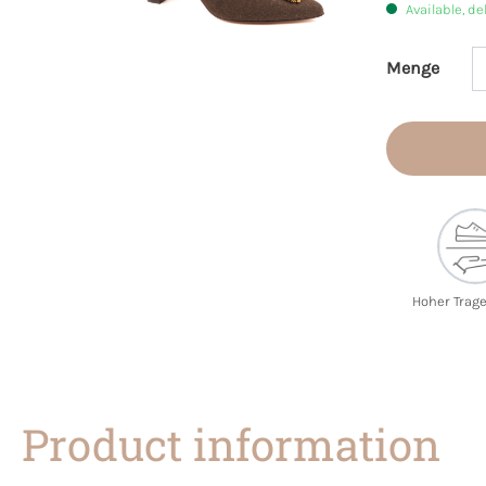
Available, de
Menge
Product 
Hoher Trag
Product information