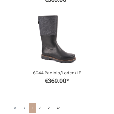
6044 Paniolo/Loden/LF
€369.00*
1
2