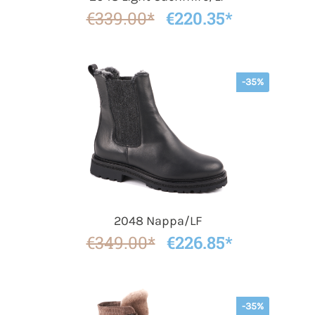
€339.00*
€220.35*
-35%
2048 Nappa/LF
€349.00*
€226.85*
-35%