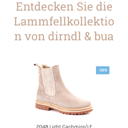
Entdecken Sie die
Lammfellkollektio
n von dirndl & bua
-35%
2048 Light Cachmire/LF