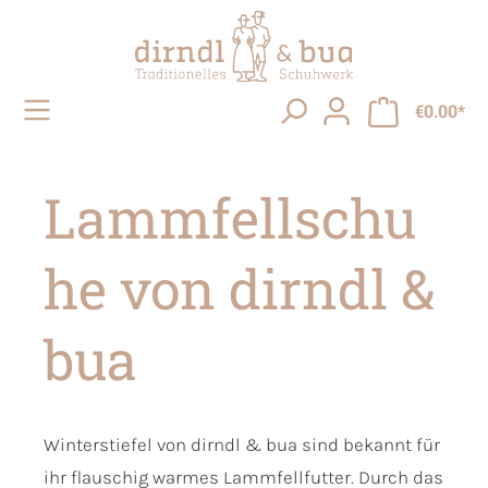
in content
€0.00*
Lammfellschu
he von dirndl &
bua
Winterstiefel von dirndl & bua sind bekannt für
ihr flauschig warmes Lammfellfutter. Durch das