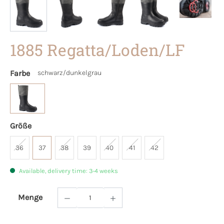
1885 Regatta/Loden/LF
Farbe
schwarz/dunkelgrau
Größe
36
37
38
39
40
41
42
Available, delivery time: 3-4 weeks
Menge
Product Quantity: Enter the desired amoun