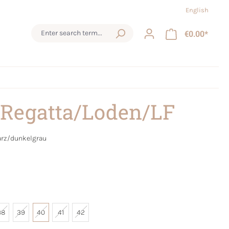
English
€0.00*
 Regatta/Loden/LF
rz/dunkelgrau
38
39
40
41
42