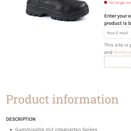
No longer av
Enter your e
product is b
Your E-mail
This site i
and
Terms o
Product information
DESCRIPTION
Gummisohle mit integrierten Spikes