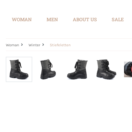
search
Skip to main navigation
WOMAN
MEN
ABOUT US
SALE
Woman
Winter
Stiefeletten
Skip image gallery