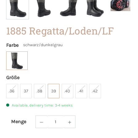
1885 Regatta/Loden/LF
Farbe
schwarz/dunkelgrau
Größe
36
37
38
39
40
41
42
Available, delivery time: 3-4 weeks
Menge
Product Quantity: Enter the desired amoun