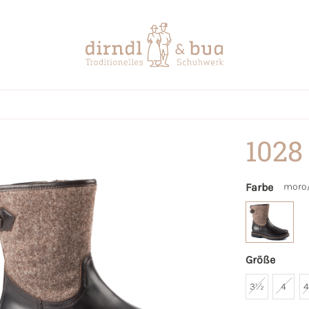
1028
Farbe
moro
Größe
3½
4