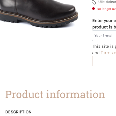
Fällt klein
No longer av
Enter your e
product is b
Your E-mail
This site i
and
Terms o
Product information
DESCRIPTION