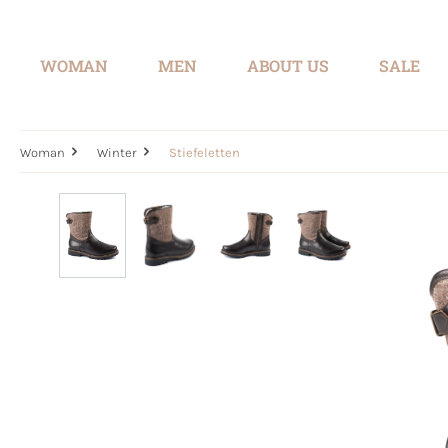
search
Skip to main navigation
WOMAN
MEN
ABOUT US
SALE
Woman
Winter
Stiefeletten
Skip image gallery