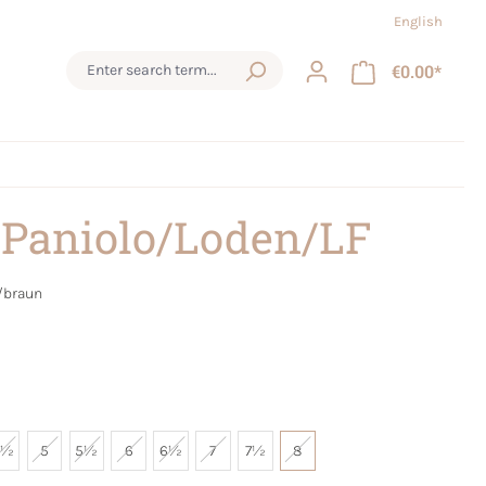
English
€0.00*
 Paniolo/Loden/LF
/braun
4½
5
5½
6
6½
7
7½
8