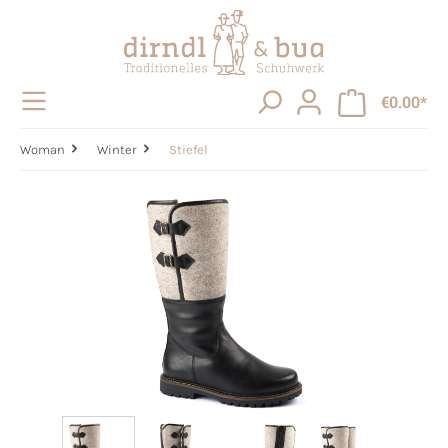
in content
€0.00*
Woman
Winter
Stiefel
Skip image gallery