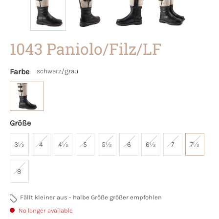
1043 Paniolo/Filz/LF
Farbe
schwarz/grau
Größe
3½
4
4½
5
5½
6
6½
7
7½
8
Fällt kleiner aus - halbe Größe größer empfohlen
No longer available