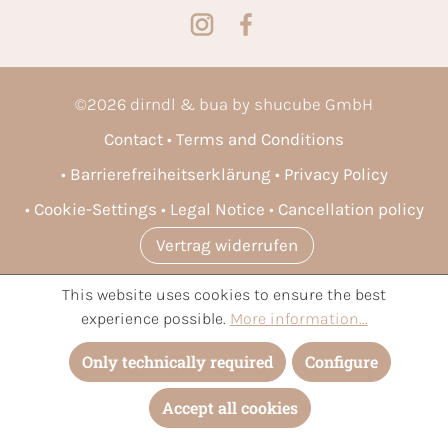
©
2026
dirndl & bua by shucube GmbH
Contact
Terms and Conditions
Barrierefreiheitserklärung
Privacy Policy
Cookie-Settings
Legal Notice
Cancellation policy
Vertrag widerrufen
This website uses cookies to ensure the best
* All prices incl. VAT plus
shipping costs
and possible delivery
experience possible.
More information...
charges, if not stated otherwise.
Only technically required
Configure
Accept all cookies