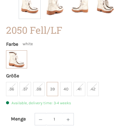
2050 Fell/LF
Farbe
white
Größe
36
37
38
39
40
41
42
Available, delivery time: 3-4 weeks
Menge
Product Quantity: Enter the desired amoun