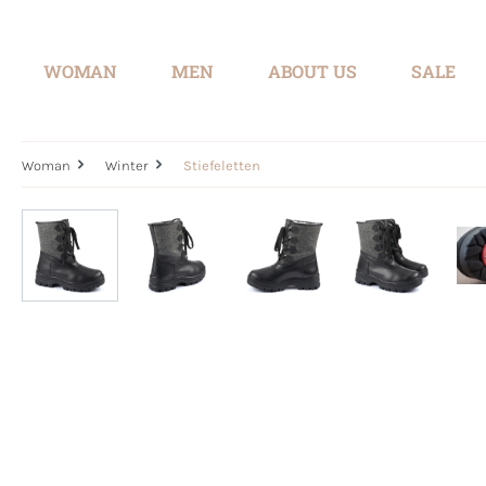
search
Skip to main navigation
WOMAN
MEN
ABOUT US
SALE
Woman
Winter
Stiefeletten
Skip image gallery