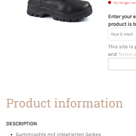
No longer av
Enter your e
product is b
Your E-mail
This site i
and
Terms o
Product information
DESCRIPTION
Gummisohle mit integrierten Spikes