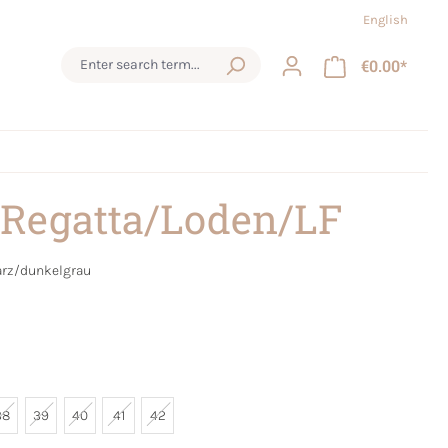
English
€0.00*
 Regatta/Loden/LF
rz/dunkelgrau
38
39
40
41
42