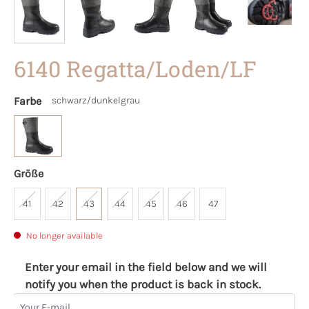
6140 Regatta/Loden/LF
Farbe
schwarz/dunkelgrau
Größe
41
42
43
44
45
46
47
No longer available
Enter your email in the field below and we will
notify you when the product is back in stock.
Your E-mail