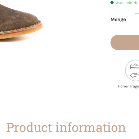
Available, de
Menge
Product 
Hoher Trag
Product information