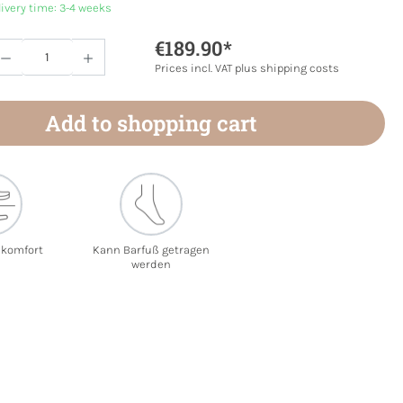
livery time: 3-4 weeks
€189.90*
Quantity: Enter the desired amount or use 
Prices incl. VAT plus shipping costs
Add to shopping cart
ekomfort
Kann Barfuß getragen
werden