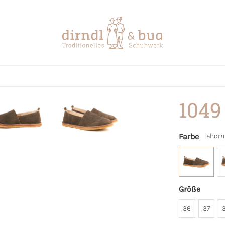
1049
Farbe
ahorn
Größe
36
37