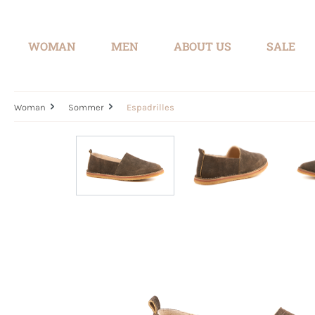
search
Skip to main navigation
WOMAN
MEN
ABOUT US
SALE
Woman
Sommer
Espadrilles
Skip image gallery