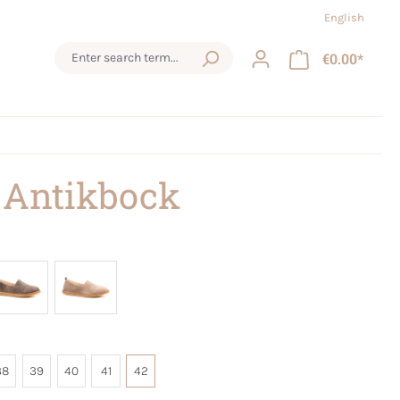
English
€0.00*
 Antikbock
38
39
40
41
42