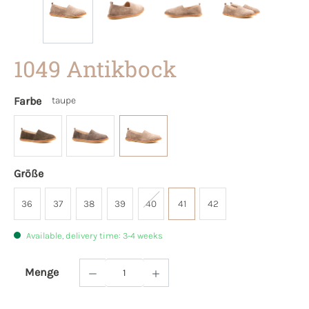
1049 Antikbock
Farbe
taupe
Größe
36
37
38
39
40
41
42
Available, delivery time: 3-4 weeks
Menge
Product Quantity: Enter the desired amoun