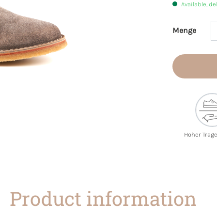
Available, de
Menge
Product 
Hoher Trag
Product information