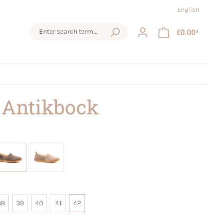
English
€0.00*
 Antikbock
38
39
40
41
42