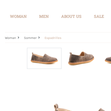
search
Skip to main navigation
WOMAN
MEN
ABOUT US
SALE
Woman
Sommer
Espadrilles
Skip image gallery