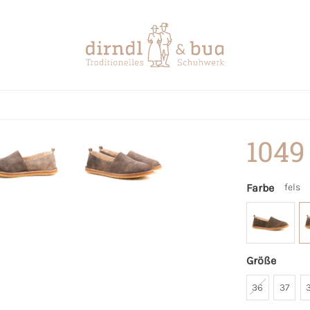
1049
Farbe
fels
Größe
36
37