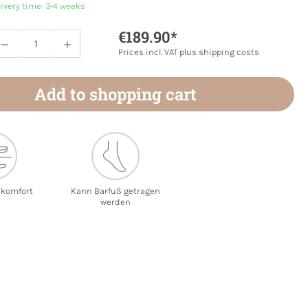
livery time: 3-4 weeks
€189.90*
Quantity: Enter the desired amount or use 
Prices incl. VAT plus shipping costs
Add to shopping cart
ekomfort
Kann Barfuß getragen
werden