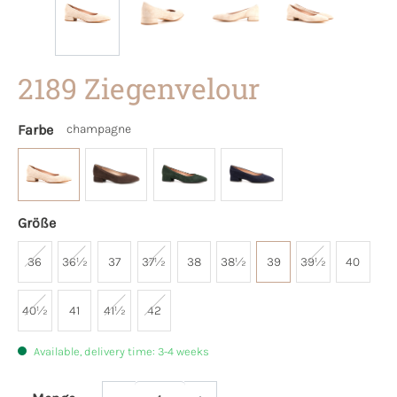
2189 Ziegenvelour
Farbe
champagne
Größe
36
36½
37
37½
38
38½
39
39½
40
40½
41
41½
42
Available, delivery time: 3-4 weeks