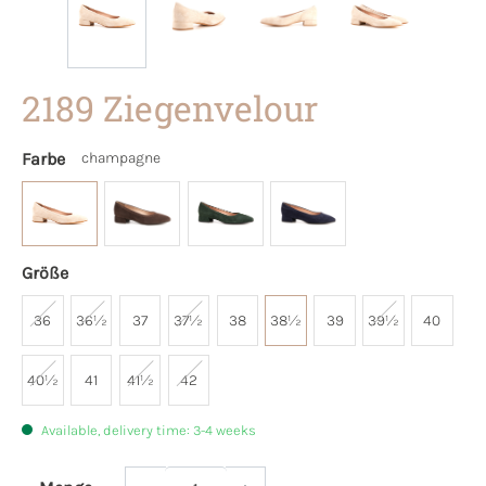
2189 Ziegenvelour
Farbe
champagne
Größe
36
36½
37
37½
38
38½
39
39½
40
40½
41
41½
42
Available, delivery time: 3-4 weeks