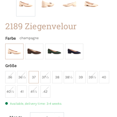
2189 Ziegenvelour
Farbe
champagne
Größe
36
36½
37
37½
38
38½
39
39½
40
40½
41
41½
42
Available, delivery time: 3-4 weeks