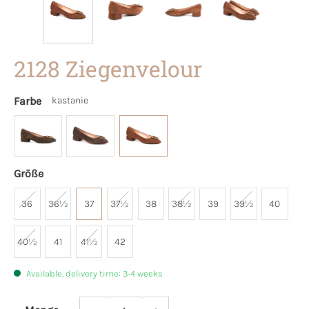
2128 Ziegenvelour
Farbe
kastanie
Größe
36
36½
37
37½
38
38½
39
39½
40
40½
41
41½
42
Available, delivery time: 3-4 weeks