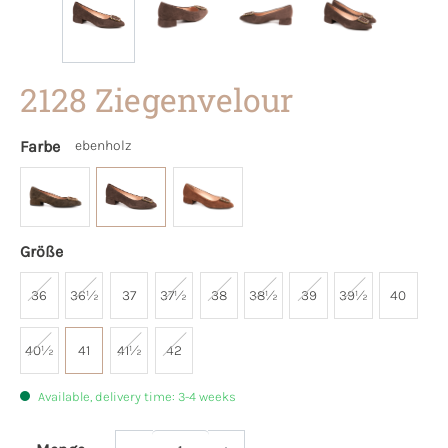
2128 Ziegenvelour
Farbe
ebenholz
Größe
36
36½
37
37½
38
38½
39
39½
40
40½
41
41½
42
Available, delivery time: 3-4 weeks