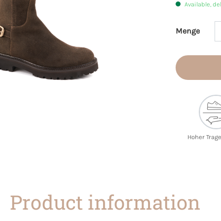
Available, de
Menge
Product 
Hoher Trag
Product information