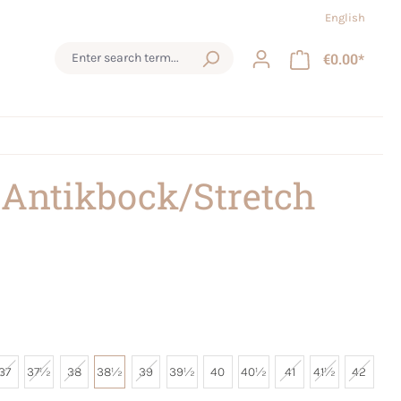
English
€0.00*
 Antikbock/Stretch
37
37½
38
38½
39
39½
40
40½
41
41½
42