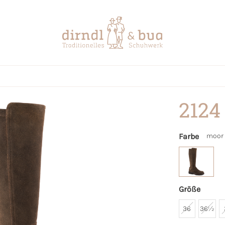
2124
Farbe
moor
Größe
36
36½