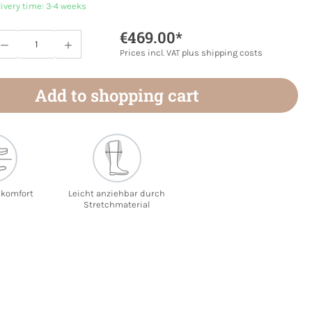
livery time: 3-4 weeks
€469.00*
Quantity: Enter the desired amount or use 
Prices incl. VAT plus shipping costs
Add to shopping cart
ekomfort
Leicht anziehbar durch
Stretchmaterial