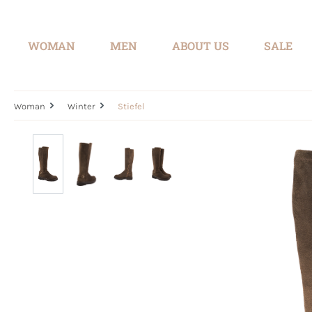
search
Skip to main navigation
WOMAN
MEN
ABOUT US
SALE
Woman
Winter
Stiefel
Skip image gallery