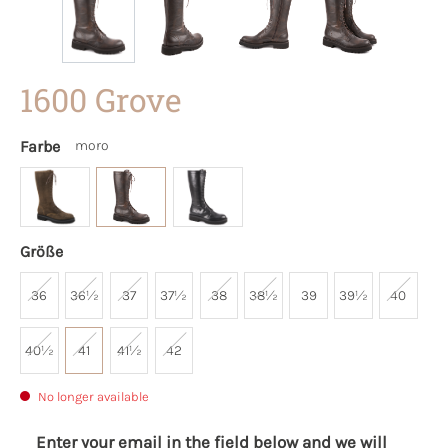
1600 Grove
Farbe
moro
Größe
36
36½
37
37½
38
38½
39
39½
40
40½
41
41½
42
No longer available
Enter your email in the field below and we will