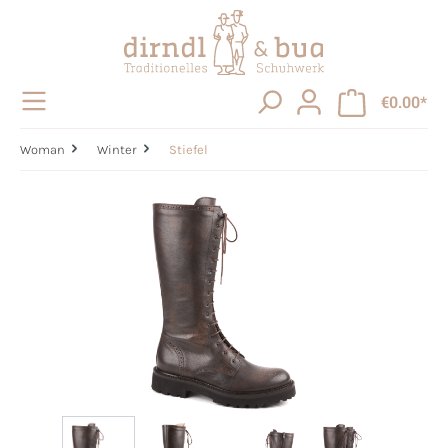
in content
€0.00*
Woman
Winter
Stiefel
Skip image gallery