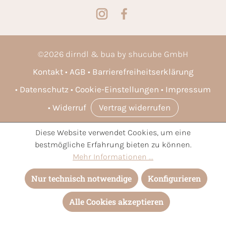
©
2026
dirndl & bua by shucube GmbH
Kontakt
AGB
Barrierefreiheitserklärung
Datenschutz
Cookie-Einstellungen
Impressum
Widerruf
Vertrag widerrufen
Diese Website verwendet Cookies, um eine
* Alle Preise inkl. gesetzl. Mehrwertsteuer zzgl.
Versandkosten
bestmögliche Erfahrung bieten zu können.
und ggf. Nachnahmegebühren, wenn nicht anders angegeben.
Mehr Informationen ...
Nur technisch notwendige
Konfigurieren
Alle Cookies akzeptieren