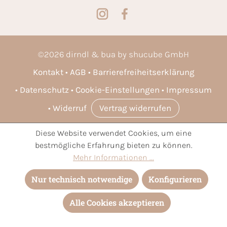
©
2026
dirndl & bua by shucube GmbH
Kontakt
AGB
Barrierefreiheitserklärung
Datenschutz
Cookie-Einstellungen
Impressum
Widerruf
Vertrag widerrufen
Diese Website verwendet Cookies, um eine
* Alle Preise inkl. gesetzl. Mehrwertsteuer zzgl.
Versandkosten
bestmögliche Erfahrung bieten zu können.
und ggf. Nachnahmegebühren, wenn nicht anders angegeben.
Mehr Informationen ...
Nur technisch notwendige
Konfigurieren
Alle Cookies akzeptieren