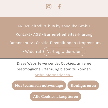
©
2026
dirndl & bua by shucube GmbH
Kontakt
AGB
Barrierefreiheitserklärung
Datenschutz
Cookie-Einstellungen
Impressum
Widerruf
Vertrag widerrufen
Diese Website verwendet Cookies, um eine
* Alle Preise inkl. gesetzl. Mehrwertsteuer zzgl.
Versandkosten
bestmögliche Erfahrung bieten zu können.
und ggf. Nachnahmegebühren, wenn nicht anders angegeben.
Mehr Informationen ...
Nur technisch notwendige
Konfigurieren
Alle Cookies akzeptieren