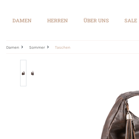
springen
Zur Hauptnavigation springen
DAMEN
HERREN
ÜBER UNS
SALE
Damen
Sommer
Taschen
Bildergalerie überspringen