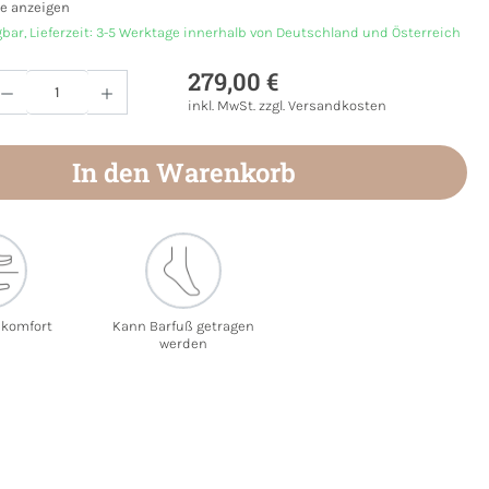
e anzeigen
gbar, Lieferzeit: 3-5 Werktage innerhalb von Deutschland und Österreich
279,00 €
Anzahl: Gib den gewünschten Wert ein oder
inkl. MwSt. zzgl. Versandkosten
In den Warenkorb
ekomfort
Kann Barfuß getragen
werden