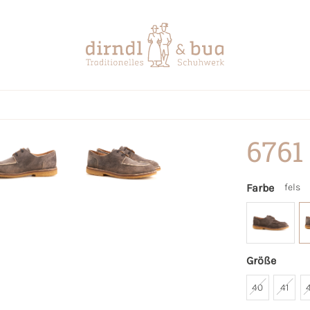
6761
Farbe
fels
Größe
40
41