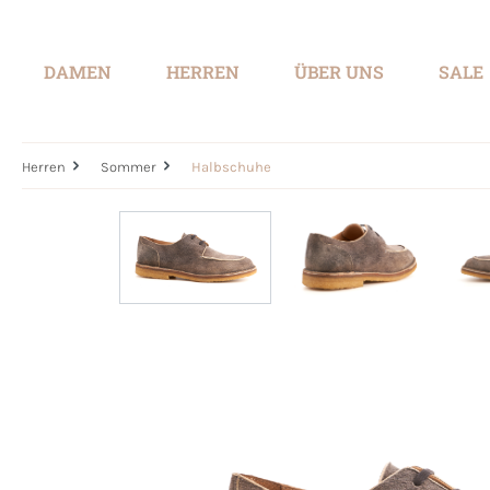
springen
Zur Hauptnavigation springen
DAMEN
HERREN
ÜBER UNS
SALE
Herren
Sommer
Halbschuhe
Bildergalerie überspringen