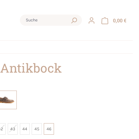
0,00 €
 Antikbock
42
43
44
45
46