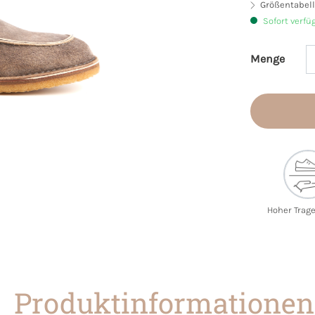
Größentabell
Sofort verfü
Menge
Produkt 
Hoher Trag
Produktinformationen