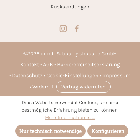
Rücksendungen
©
2026
dirndl & bua by shucube GmbH
Kontakt
AGB
Barrierefreiheitserklärung
Datenschutz
Cookie-Einstellungen
Impressum
Widerruf
Vertrag widerrufen
Diese Website verwendet Cookies, um eine
* Alle Preise inkl. gesetzl. Mehrwertsteuer zzgl.
Versandkosten
bestmögliche Erfahrung bieten zu können.
und ggf. Nachnahmegebühren, wenn nicht anders angegeben.
Mehr Informationen ...
Nur technisch notwendige
Konfigurieren