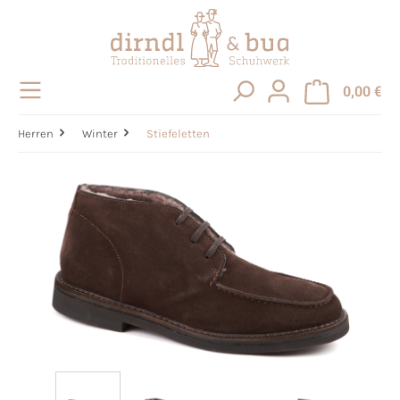
alt springen
0,00 €
Herren
Winter
Stiefeletten
Bildergalerie überspringen