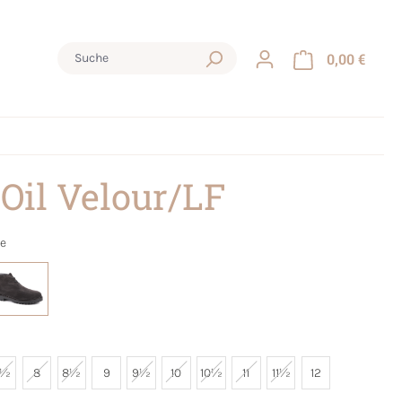
0,00 €
 Oil Velour/LF
e
7½
8
8½
9
9½
10
10½
11
11½
12