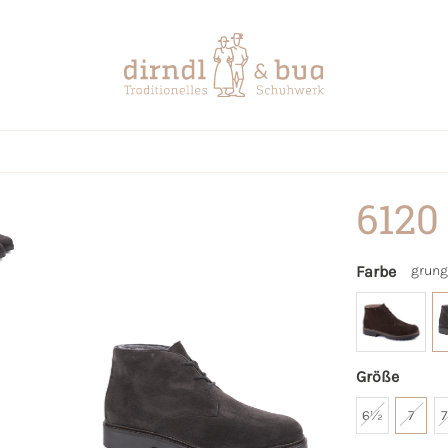
6120
Farbe
grung
Größe
6½
7