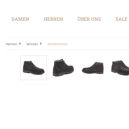
springen
Zur Hauptnavigation springen
DAMEN
HERREN
ÜBER UNS
SALE
Herren
Winter
Stiefeletten
Bildergalerie überspringen