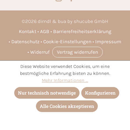
©
2026
dirndl & bua by shucube GmbH
Kontakt
AGB
Barrierefreiheitserklärung
Datenschutz
Cookie-Einstellungen
Impressum
Widerruf
Vertrag widerrufen
Diese Website verwendet Cookies, um eine
* Alle Preise inkl. gesetzl. Mehrwertsteuer zzgl.
Versandkosten
bestmögliche Erfahrung bieten zu können.
und ggf. Nachnahmegebühren, wenn nicht anders angegeben.
Mehr Informationen ...
Nur technisch notwendige
Konfigurieren
Alle Cookies akzeptieren