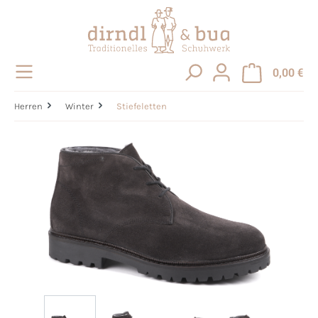
alt springen
0,00 €
Herren
Winter
Stiefeletten
Bildergalerie überspringen