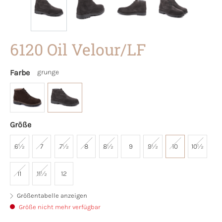
6120 Oil Velour/LF
Farbe
grunge
Größe
6½
7
7½
8
8½
9
9½
10
10½
11
11½
12
Größentabelle anzeigen
Größe nicht mehr verfügbar