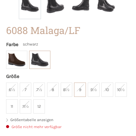
6088 Malaga/LF
Farbe
schwarz
Größe
6½
7
7½
8
8½
9
9½
10
10½
11
11½
12
Größentabelle anzeigen
Größe nicht mehr verfügbar