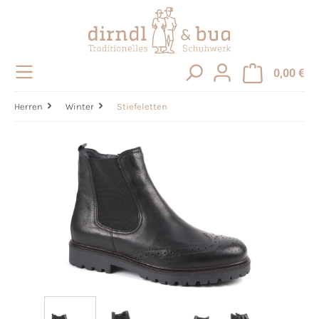
alt springen
0,00 €
Herren
Winter
Stiefeletten
Bildergalerie überspringen