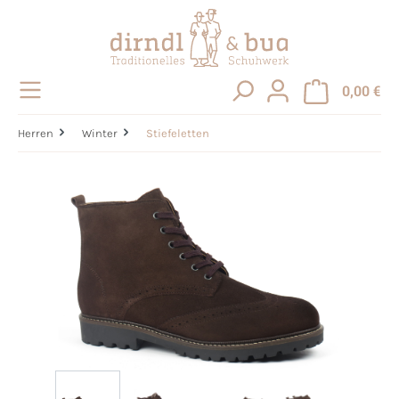
alt springen
0,00 €
Herren
Winter
Stiefeletten
Bildergalerie überspringen