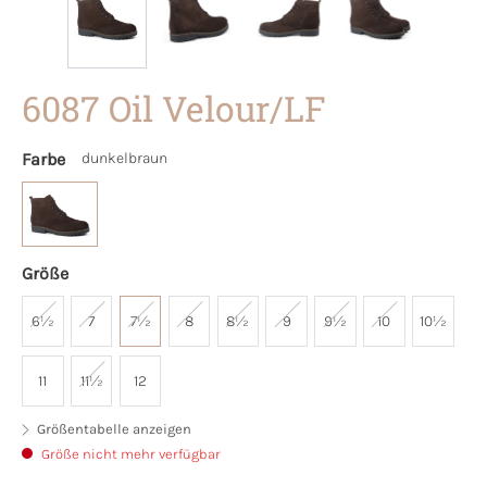
6087 Oil Velour/LF
Farbe
dunkelbraun
Größe
6½
7
7½
8
8½
9
9½
10
10½
11
11½
12
Größentabelle anzeigen
Größe nicht mehr verfügbar