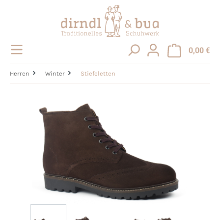
alt springen
0,00 €
Herren
Winter
Stiefeletten
Bildergalerie überspringen