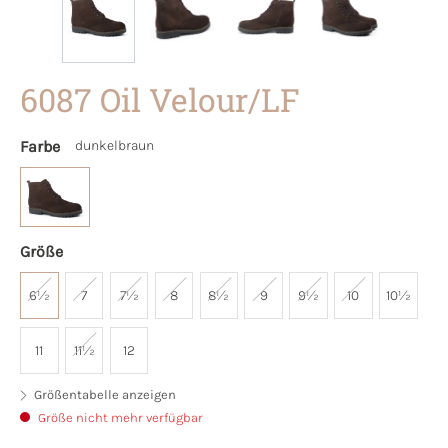
6087 Oil Velour/LF
Farbe
dunkelbraun
Größe
6½
7
7½
8
8½
9
9½
10
10½
11
11½
12
Größentabelle anzeigen
Größe nicht mehr verfügbar