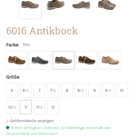
6016 Antikbock
Farbe
fels
Größe
6
6½
7
7½
8
8½
9
9½
10
10½
11
11½
12
Größentabelle anzeigen
Sofort verfügbar, Lieferzeit: 3-5 Werktage innerhalb von
Deutschland und Österreich