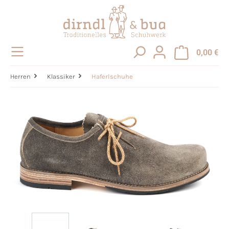
alt springen
0,00 €
Herren
Klassiker
Haferlschuhe
Bildergalerie überspringen