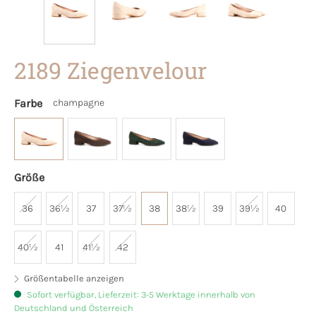
2189 Ziegenvelour
Farbe
champagne
Größe
36
36½
37
37½
38
38½
39
39½
40
40½
41
41½
42
Größentabelle anzeigen
Sofort verfügbar, Lieferzeit: 3-5 Werktage innerhalb von
Deutschland und Österreich